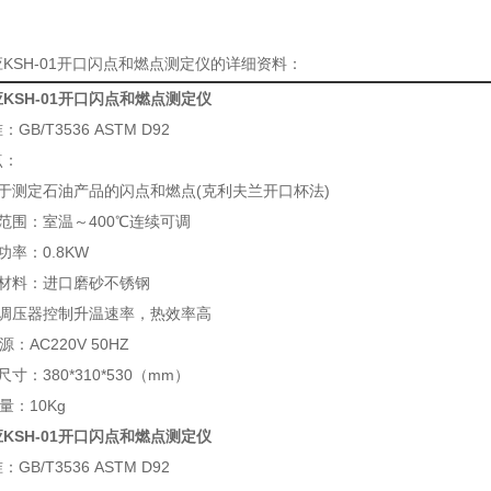
KSH-01开口闪点和燃点测定仪的详细资料：
KSH-01开口闪点和燃点测定仪
GB/T3536 ASTM D92
点：
于测定石油产品的闪点和燃点(克利夫兰开口杯法)
范围：室温～400℃连续可调
功率：0.8KW
器材料：进口磨砂不锈钢
态调压器控制升温速率，热效率高
：AC220V 50HZ
寸：380*310*530（mm）
量：10Kg
KSH-01开口闪点和燃点测定仪
GB/T3536 ASTM D92