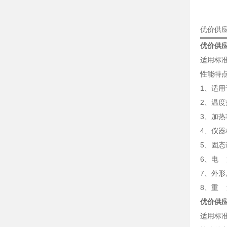
优价供应
优价供应
适用标准：
性能特
1、适用
2、温度
3、加热
4、仪
5、固
6、电 源
7、外形尺
8、重 
优价供应
适用标准：