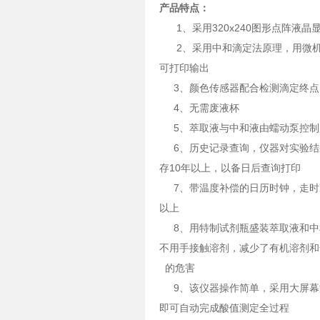
产品特点：
1、采用320x240图形点阵液
2、采用中和滴定法原理，用微机
可打印输出
3、颜色传感器配合检测滴定终点
4、无需废液杯
5、萃取液与中和液由蠕动泵控制
6、历史记录查询，仪器对实验结
存10年以上，以备日后查询打印
7、带温度补偿的日历时钟，走时准
以上
8、用特制试剂瓶盛装萃取液和中和
不用手接触溶剂，减少了有机溶剂和
的危害
9、该仪器操作简单，采用大屏幕
即可自动完成酸值测定全过程