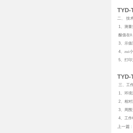
TYD
二、
技
1
、测量
酸值在
0
3
、示值
4
、zu
5
、打印
TYD
三、
工
1
、环境
2
、相对
3
、周围
4
、工作
上一篇 