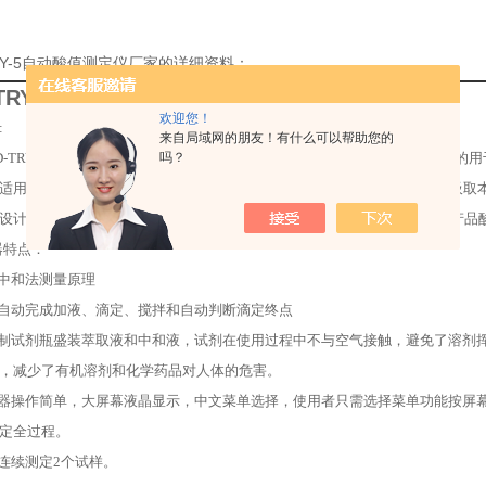
TRY-5自动酸值测定仪厂家的详细资料：
-TRY-5自动酸值测定仪
欢迎您！
:
来自局域网的朋友！有什么可以帮助您的
-TRY-5
型全自动酸值测定仪是我公司根据中国电力及石化部门要求而推出的用
吗？
适用于国家标准确性
GB7599-87
所规定的测定石油产品酸值。本仪器充分吸取
设计理念，产品结构、控制电路及程序均采用现代设计方法，是当前石油产品
器特点：
中和法测量原理
自动完成加液、滴定、搅拌和自动判断滴定终点
制试剂瓶盛装萃取液和中和液，试剂在使用过程中不与空气接触，避免了溶剂
，减少了有机溶剂和化学药品对人体的危害。
器操作简单，大屏幕液晶显示，中文菜单选择，使用者只需选择菜单功能按屏
定全过程。
连续测定
2
个试样。