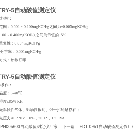
-TRY-5自动酸值测定仪
术指标：
范围：
0.001
～
0.100mgKOH/g
之间为
±0.005mgKOH/g
.100
～
0.400mgKOH/g
之间为示值的
±5%
重复性：
0.004mgKOH/g
i小分辨率：
0.001mgKOH/g
方式：热敏打印
-TRY-5自动酸值测定仪
作条作：
温度：
5-40℃
湿度
≤85% RH
无腐蚀性气体、影响性振动、强干扰磁场存在；
电压力
AC220V±10%
，
50HZ
，
1500VA
:
PN005603自动酸值测定仪厂家
下一篇 :
FDT-0951自动酸值测定仪厂