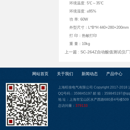
环境温度: 5℃～35℃
环境湿度: ≤85%
功 率: 60W
外型尺寸：L*B*H 440×280×200mm
打 印：热敏打印
重 量：10kg
上一篇 :
SC-264Z自动酸值测试仪
网站首页
关于我们
新闻动态
产品中心
上海旺徐电气有限公司 Copyright 2017-2018
QQ号码：359845197 邮 箱：359845197@qq
地 址：上海市宝山区水产西路680弄4号楼509
总访问量：
379133