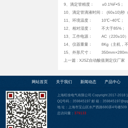
9、滴定管精度： ±0.1%F•S；
10、滴定管滴液时间： (60±10)秒
11、环境温度： 10℃~40℃；
12、相对湿度： 不大于85%；
13、工作电源： AC（220±10）V
14、仪器重量： 8Kg（主机，
15、外形尺寸： 350mm×280m
上一篇 :
XJSZ自动酸值测定仪厂家
网站首页
关于我们
新闻动态
产品中心
上海旺徐电气有限公司 Copyright 2017-2018
QQ号码：359845197 邮 箱：359845197@qq
地 址：上海市宝山区水产西路680弄4号楼509
总访问量：
379133