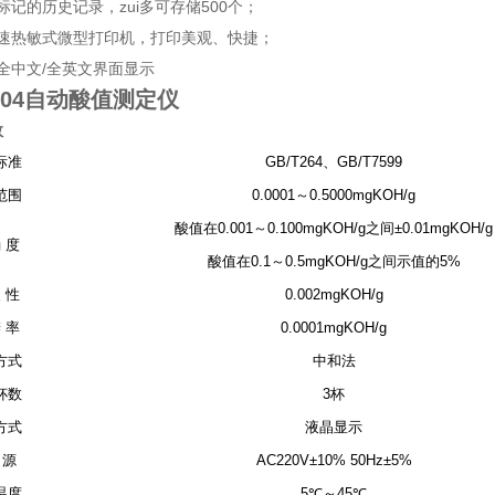
间标记的历史记录，zui多可存储500个；
置高速热敏式微型打印机，打印美观、快捷；
现全中文/全英文界面显示
1504自动酸值测定仪
数
标准
GB/T264、GB/T7599
范围
0.0001～0.5000mgKOH/g
酸值在0.001～0.100mgKOH/g之间±0.01mgKOH/g
 度
酸值在0.1～0.5mgKOH/g之间示值的5%
 性
0.002mgKOH/g
 率
0.0001mgKOH/g
方式
中和法
杯数
3杯
方式
液晶显示
 源
AC220V±10% 50Hz±5%
温度
5℃～45℃