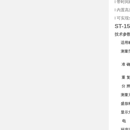
l 带时
l 内
l 可实
ST-
技术参
适用
测量
准 确
重 复
分 辨
测量
盛放
显示
电
环境