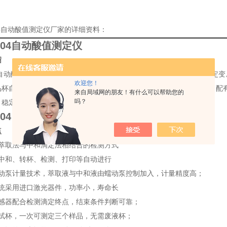
504自动酸值测定仪厂家的详细资料：
1504自动酸值测定仪
绍
04自动酸值测定仪依据GB/T264、GB/T7599开发研制，主要适用于
欢迎您！
品杯自动转换、自动滴定试样、可检测三个样品、自动打印测试结果，配有
来自局域网的朋友！有什么可以帮助您的
吗？
，稳定性能好，可广泛应用于电力、石油、化工、商检及科研等部门。
1504自动酸值测定仪
点
酸萃取法与中和滴定法相结合的检测方式
、中和、转杯、检测、打印等自动进行
用蠕动泵计量技术，萃取液与中和液由蠕动泵控制加入，计量精度高；
系统采用进口激光器件，功率小，寿命长
色传感器配合检测滴定终点，结束条件判断可靠；
个测试杯，一次可测定三个样品，无需废液杯；