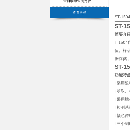
全自动酸值测定仪
查看更多
ST-1
ST-
简要介
T-15
值。样
据存储
ST-
功能特
l 采用
l 萃取
l 采
l 检测
l 颜
l 三