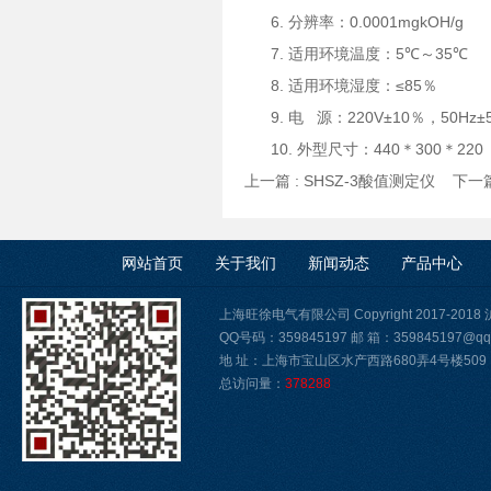
6.
0.0001mgkOH/g
分
辨
率：
7.
5℃～35℃
适用环境温度：
8.
≤85％
适用环境湿度：
9.
220V±10％，50Hz±
电
源：
10.
440＊300＊220
外型尺寸：
上一篇 :
SHSZ-3酸值测定仪
下一篇
网站首页
关于我们
新闻动态
产品中心
上海旺徐电气有限公司 Copyright 2017-2018
QQ号码：359845197 邮 箱：359845197@qq
地 址：上海市宝山区水产西路680弄4号楼509
总访问量：
378288