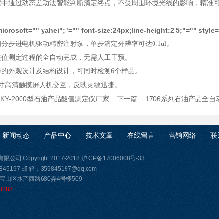
程中通过动态差动法智能判断滴定终点，不受周围环境光线的影响，精准
icrosoft="" yahei";"="" font-size:24px;line-height:2.5;"="" sty
分步进电机驱动精密注射泵，单步滴定分辨率可达0.1ul。
酸值测定过程的全自动完成，无需人工干预。
巧的外观设计及结构设计，可同时检测6个样品。
英寸高清触摸屏人机交互，反映灵敏迅捷。
:
KY-2000型石油产品酸值测定仪厂家
下一篇 :
1706系列石油产品全
新闻动态
产品中心
技术文章
在线留言
营销网络
联
司 Copyright 2017-2018
沪ICP备17006008号-33
45197 邮 箱：359845197@qq.com
宝山区水产西路680弄4号楼509
8288