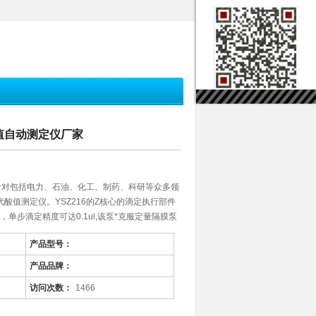
酸值自动测定仪厂家
是针对包括电力、石油、化工、制药、科研等众多领
酸值测定仪。YSZ216的Z核心的滴定执行部件
，单步滴定精度可达0.1ul,该泵*克服定量隔膜泵
影响而极易损坏的缺陷，同时也克服蠕动泵因软管
产品型号：
差的缺陷。
产品品牌：
访问次数：
1466