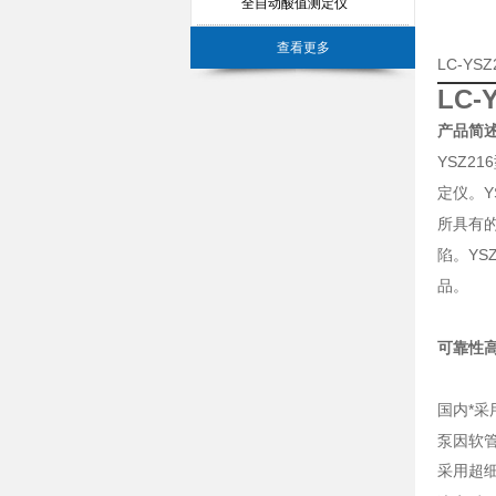
全自动酸值测定仪
查看更多
LC-Y
LC
产品简
YSZ
定仪。Y
所具有
陷。YS
品。
可靠性
国内*采
泵因软
采用超