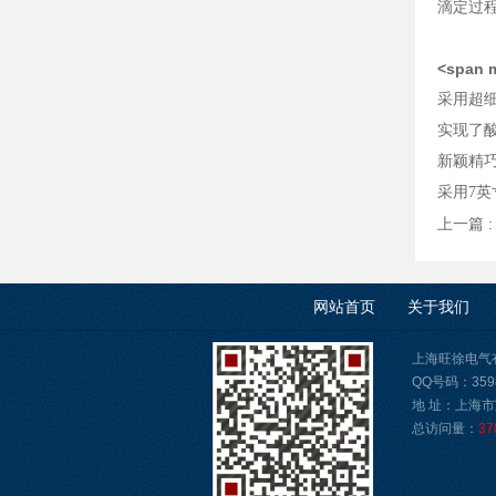
滴定过
<span m
采用超细
实现了
新颖精
采用7
上一篇 
网站首页
关于我们
上海旺徐电气有限公
QQ号码：3598
地 址：上海市
总访问量：
37