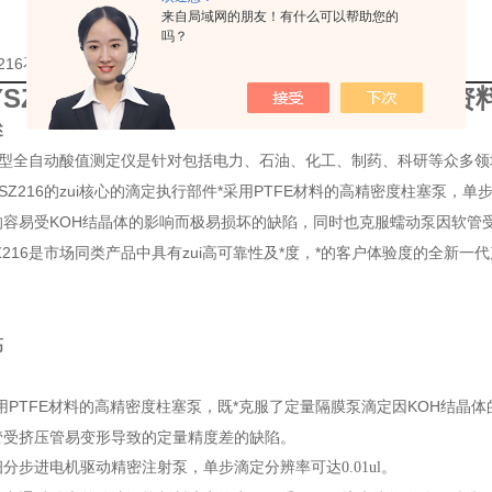
来自局域网的朋友！有什么可以帮助您的
吗？
SZ216石油产品酸值自动测定仪厂家的详细资料：
-YSZ216石油产品酸值自动测定仪
的详细资
述
216型全自动酸值测定仪是针对包括电力、石油、化工、制药、科研等众多
SZ216的zui核心的滴定执行部件*采用PTFE材料的高精密度柱塞泵，单步
的容易受KOH结晶体的影响而极易损坏的缺陷，同时也克服蠕动泵因软管
Z216是市场同类产品中具有zui高可靠性及*度，*的客户体验度的全新
高
用PTFE材料的高精密度柱塞泵，既*克服了定量隔膜泵滴定因KOH结晶
管受挤压管易变形导致的定量精度差的缺陷。
细分
步进电机驱动精密注射泵，单步滴定分辨率可达0.01ul。