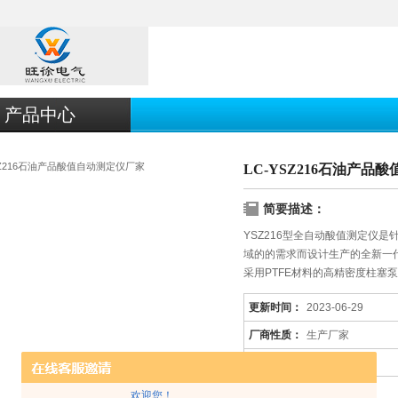
产品中心
LC-YSZ216石油产品
简要描述：
YSZ216型全自动酸值测定仪
域的的需求而设计生产的全新一代
采用PTFE材料的高精密度柱塞泵
所具有的容易受KOH结晶体的
更新时间：
2023-06-29
受挤压管易变形导致的定量精度
厂商性质：
生产厂家
产品厂地：
上海市
欢迎您！