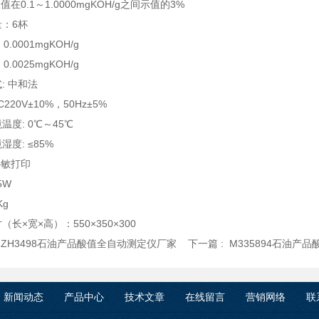
.1～1.0000mgKOH/g之间示值的3%
：6杯
 0.0001mgKOH/g
 0.0025mgKOH/g
量方式: 中和法
C220V±10%，50Hz±5%
温度: 0℃～45℃
湿度: ≤85%
 热敏打印
5W
Kg
（长×宽×高）：550×350×300
:
ZH3498石油产品酸值全自动测定仪厂家
下一篇 :
M335894石油产
新闻动态
产品中心
技术文章
在线留言
营销网络
联