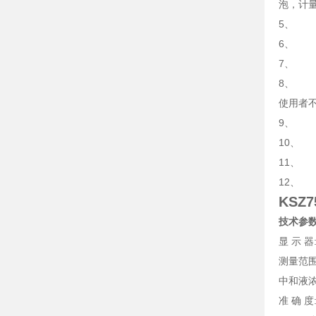
泡，计
5、 
6、 中
7、 
8、 
使用者
9、 
10、 
11、
12、
KSZ
技术参
显 示 
测量范围: 
中和液浓
准 确 度: