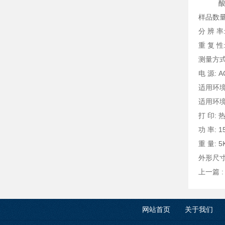
酸值在0
样品数量
分 辨 率:
重 复 性:
测
电 源: A
适用环境
适用环境
打 印:
功 率: 1
重 量: 5
外形尺寸
上一篇 
网站首页
关于我们