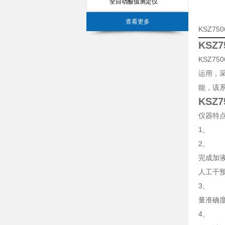
全自动酸值测定仪
查看更多
KSZ7
KSZ
KSZ7
运用，
能，该
KSZ
仪器特
1、 
2、 
完成加
人工干
3、 
量准确
4、 