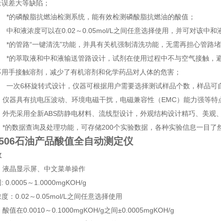
量误差大等缺陷；
*的磷酸脂抗燃油检测系统，能有效检测磷酸脂抗燃油的酸值；
和液浓度可以在0.02～0.05mol/L之间任意选择使用，并可对该中
*的管路“一键清洗”功能，并具有关机强制清洗功能，无需再担心管路
*的萃取液和中和液输送管路设计，试剂在使用过程中不与空气接触，避
不用手接触溶剂，减少了有机溶剂和化学药品对人体的危害；
一次6杯旋转式设计，仪器可根据用户需要选择测试样品个数，样品可自
仪器具有抗电压波动、环境电磁干扰，电磁兼容性（EMC）能力强等特点，
 外壳采用全新ABS防静电材料、流线型设计，外观结构设计精巧、美观
 *的数据查询及处理功能，可存储200个实验数据，各种实验信息一目了
7506石油产品酸值全自动测定仪
数
器: 液晶显示屏、中文菜单操作
0.0005～1.0000mgKOH/g
度：0.02～0.05mol/L之间任意选择使用
 酸值在0.0010～0.1000mgKOH/g之间±0.0005mgKOH/g