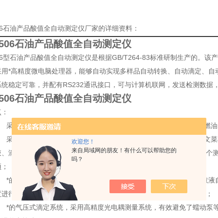
506石油产品酸值全自动测定仪厂家的详细资料：
7506石油产品酸值全自动测定仪
506型石油产品酸值全自动测定仪是根据GB/T264-83标准研制生产的
采用*高精度微电脑处理器，能够自动实现多样品自动转换、自动滴定、自
系统稳定可靠，并配有RS232通讯接口，可与计算机联网，发送检测数据
7506石油产品酸值全自动测定仪
点：
采用高精密光电一体化设计，可准确检测变压器油、汽轮机油、抗燃油
采用萃取法中和滴定原理，高度智能化设计，大屏幕液晶显示、中文菜
欢迎您！
来自局域网的朋友！有什么可以帮助您的
液、滴定、搅拌、判断滴定终点、清洗自动管路、打印结果等功能，整个
吗？
预；
*的自标定系统,可对中和液的浓度进行标定、可自动标定并扣除萃取液
度进行标定，大大减少了各种因素造成的测量误差，提高了测量准确性；
*的气压式滴定系统，采用高精度光电耦测量系统，有效避免了蠕动泵等