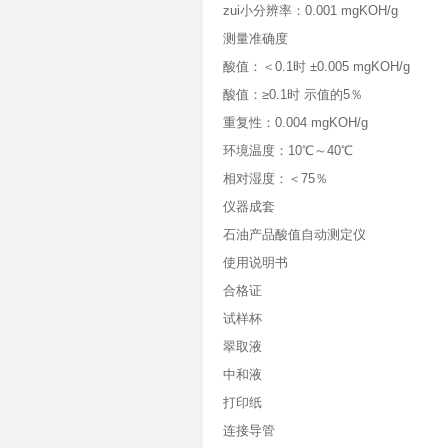
zui小分辨率：0.001 mgKOH/g
测量准确度
酸值：＜0.1时 ±0.005 mgKOH/g
酸值：≥0.1时 示值的5％
重复性：0.004 mgKOH/g
环境温度：10℃～40℃
相对湿度：＜75％
仪器成套
石油产品酸值自动测定仪
使用说明书
合格证
试样杯
翠取液
中和液
打印纸
连接导管