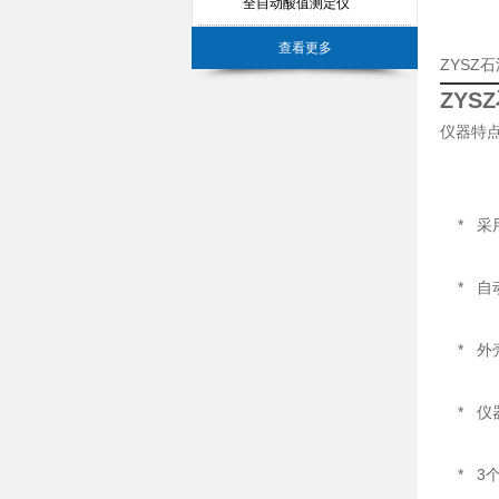
全自动酸值测定仪
查看更多
ZYSZ
ZY
仪器特
* 采
* 自
* 外
* 仪
* 3