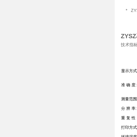
* ZY
ZY
技术指
显示方式
准 确 度:
测量范围
分 辨 率:
重 复 性
打印方式
环境湿度