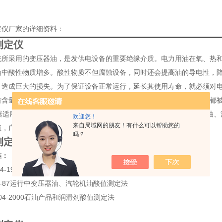
定仪厂家的详细资料：
测定仪
统所采用的变压器油，是发供电设备的重要绝缘介质。电力用油在氧、热
油中酸性物质增多。酸性物质不但腐蚀设备，同时还会提高油的导电性，降
，造成巨大的损失。为了保证设备正常运行，延长其使用寿命，就必须对
质含量的指标——酸值是主要的监测参数，在我国标准和标准中，酸值都
用于GB/T264、GB7599、GB/T7304等规定，可准确检测变压
欢迎您！
来自局域网的朋友！有什么可以帮助您的
值，广泛应用在化工、电力、铁路、石油等行业。
吗？
测定仪
准：
264-1983 石油产品酸值测定法
99-87运行中变压器油、汽轮机油酸值测定法
7304-2000石油产品和润滑剂酸值测定法