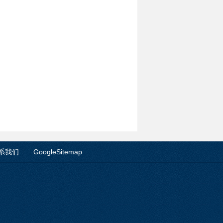
系我们
GoogleSitemap