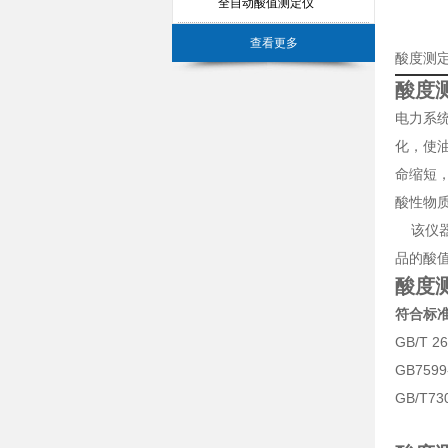
全自动酸值测定仪
查看更多
酸度测
酸度
电力系
化，使
命缩短
酸性物
该仪器适
品的酸
酸度
符合标
GB/T 
GB75
GB/T