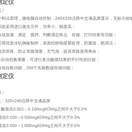
测定仪
点：
用中和法原理，微电脑自动控制，240X320点阵中文液晶屏显示，无标示
测系统采用进口激光元件，功率小、精度高；
器自动加液、滴定、搅拌、判断滴定终点、存储、打印结果等功能；
壳采用优质冷轧钢板制作，表面经静电喷塑处理，防腐蚀，易清洁；
动清洗管路、防止管路堵塞，无气泡，提高管路使用寿命；
个杯自动切换测量，可进行多次酸值结果的平行性的比较；
障自动自检功能，260个实验数据存储功能；
测定仪
标：
：320×240点阵中文液晶屏
值在0.001～0.100mgKOH/g之间不大于0.2%
.100～0.500mgKOH/g之间不大于0.3%
.500～1.000mgKOH/g之间不大于0.5%