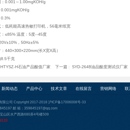
0.001～1.00mgKOH/g
.001mgKOH/g
0.3%
式：低耗能高速热敏打印机，56毫米纸宽
：≤85% 温度：5度--45度
0V±10%，50Hz±5%
440×300×220mm(长X宽X高）
8.5千克
:
HTYSZ-H石油产品酸值厂家
下一篇 :
SYD-264B油品酸度测试仪厂家
新闻动态
产品中心
技术文章
在线留言
营销网络
联
司 Copyright 2017-2018
沪ICP备17006008号-33
45197 邮 箱：359845197@qq.com
宝山区水产西路680弄4号楼509
9133