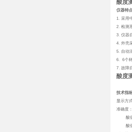
酸度
仪器特
1. 采
2. 检
3. 仪
4. 外
5. 自
6. 6
7. 故
酸度
技术指
显示方式
准确度：酸
酸值在0
酸值在0