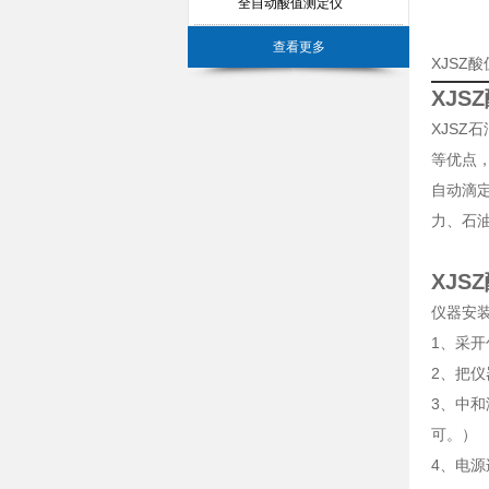
全自动酸值测定仪
查看更多
XJSZ
XJS
XJS
等优点
自动滴
力、石
XJS
仪器安
1、采
2、把
3、中
可。
4、电源