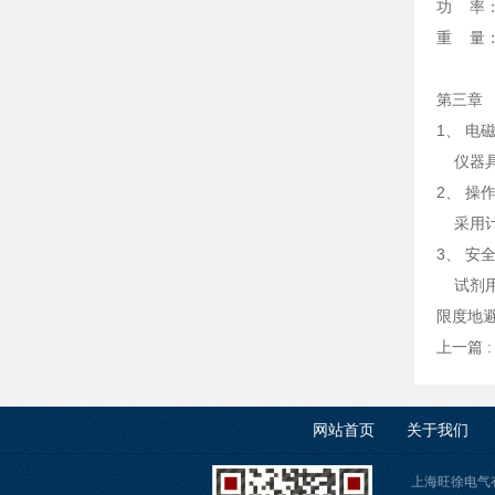
功 率：
重 量：
第三章
1、 电
仪器具
2、 操
采用计
3、 安
试剂用
限度地
上一篇 
网站首页
关于我们
上海旺徐电气有限公