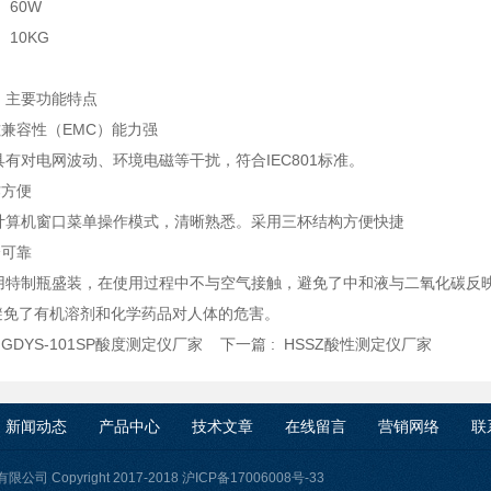
 60W
 10KG
 主要功能特点
磁兼容性（EMC）能力强
有对电网波动、环境电磁等干扰，符合IEC801标准。
作方便
算机窗口菜单操作模式，清晰熟悉。采用三杯结构方便快捷
全可靠
特制瓶盛装，在使用过程中不与空气接触，避免了中和液与二氧化碳反映的
避免了有机溶剂和化学药品对人体的危害。
:
GDYS-101SP酸度测定仪厂家
下一篇 :
HSSZ酸性测定仪厂家
新闻动态
产品中心
技术文章
在线留言
营销网络
联
司 Copyright 2017-2018
沪ICP备17006008号-33