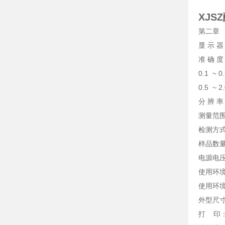
XJS
第二章
显 示 器
准 确 度
0.1 ~ 
0.5 ~ 
分 辨 率：
测量范围：
检测方
样品数
电源电压：
使用环境
使用环境
外型尺寸：
打 印