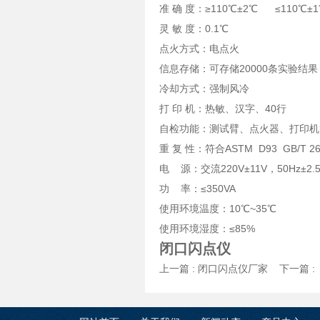
准 确 度：≥110℃±2℃ ≤110℃±
灵 敏 度：0.1℃
点火方式：电点火
信息存储：可存储20000条实验结果
冷却方式：强制风冷
打 印 机：热敏、汉字、40行
自检功能：测试臂、点火器、打印机
重 复 性：符合ASTM D93 GB/T 2
电 源：交流220V±11V，50Hz±2.
功 率：≤350VA
使用环境温度：10℃~35℃
使用环境湿度：≤85%
闭口闪点仪
上一篇 :
闭口闪点仪厂家
下一篇 