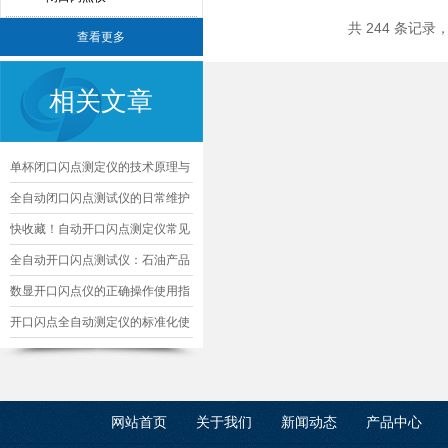
共 244 条记录
查看更多
相关文章
单杯闭口闪点测定仪的技术原理与
行业应用探析
全自动闭口闪点测试仪的日常维护
知识
快收藏！自动开口闪点测定仪常见
故障的对应解决妙招
全自动开口闪点测试仪：石油产品
安全检测的智能解决方案
数显开口闪点仪的正确操作使用指
南
开口闪点全自动测定仪的标准化使
用流程分享
网站首页
关于我们
新闻动态
产品中心