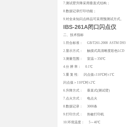
7.测试臂升降采用垂直式结构；
8.数据记录打印功能；
9.对全未知闪点样品可采用预测试方式。
IBS-261A
闭口闪点仪
二、技术指标
1.符合标准： GB/T261-2008 ASTM D93
2.显示方式： 触摸式高清晰度彩色LCD
3.测量范围： 室温～350℃
4.分 辨 率： 0.1℃
5.重 复 性: 闪点值≤110℃时±1℃
闪点值＞110℃时±2℃
6.升降方式： 垂直式(测试臂)
7.点火方式： 电点火
8.数据记录： 3000条
9.打印方式： 热敏打印机
10.环境温度： 5～40℃