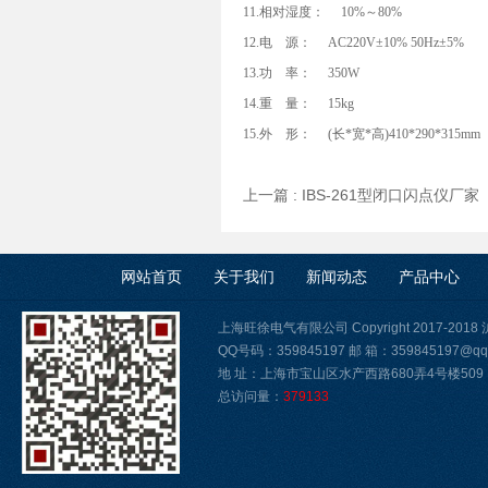
11.相对湿度： 10%～80%
12.电 源： AC220V±10% 50Hz±5%
13.功 率： 350W
14.重 量： 15kg
15.外 形： (长*宽*高)410*290*315mm
上一篇 :
IBS-261型闭口闪点仪厂家
网站首页
关于我们
新闻动态
产品中心
上海旺徐电气有限公司 Copyright 2017-2018
QQ号码：359845197 邮 箱：359845197@qq
地 址：上海市宝山区水产西路680弄4号楼509
总访问量：
379133