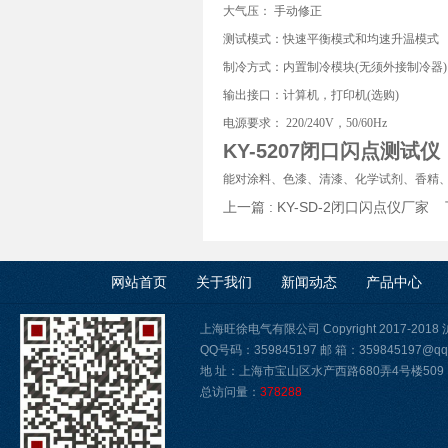
大气压： 手动修正
测试模式：快速平衡模式和均速升温模式
制冷方式：内置制冷模块(无须外接制冷器)
输出接口：计算机，打印机(选购)
电源要求： 220/240V，50/60Hz
KY-5207闭口闪点测试仪
能对涂料、色漆、清漆、化学试剂、香精
上一篇 :
KY-SD-2闭口闪点仪厂家
下
网站首页
关于我们
新闻动态
产品中心
上海旺徐电气有限公司 Copyright 2017-2018
QQ号码：359845197 邮 箱：359845197@qq
地 址：上海市宝山区水产西路680弄4号楼509
总访问量：
378288