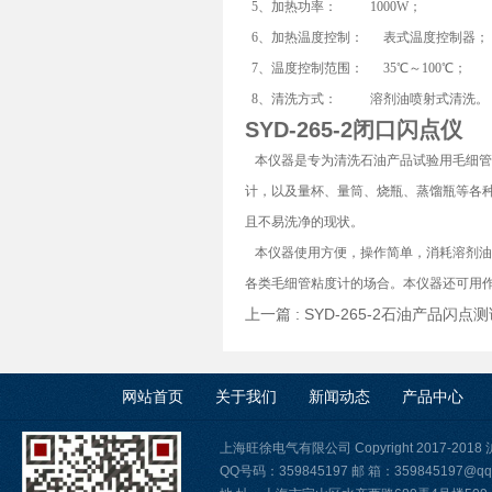
5
、加热功率： 1000W；
6
、加热温度控制： 表式温度控制器；
7
、温度控制范围： 35℃～100℃；
8
、清洗方式： 溶剂油喷射式清洗。
SYD-265-2闭口闪点仪
本仪器是专为清洗石油产品试验用毛细管
计，以及量杯、量筒、烧瓶、蒸馏瓶等各
且不易洗净的现状。
本仪器使用方便，操作简单，消耗溶剂油
各类毛细管粘度计的场合。本仪器还可用
上一篇 :
SYD-265-2石油产品闪点
网站首页
关于我们
新闻动态
产品中心
上海旺徐电气有限公司 Copyright 2017-2018
QQ号码：359845197 邮 箱：359845197@qq