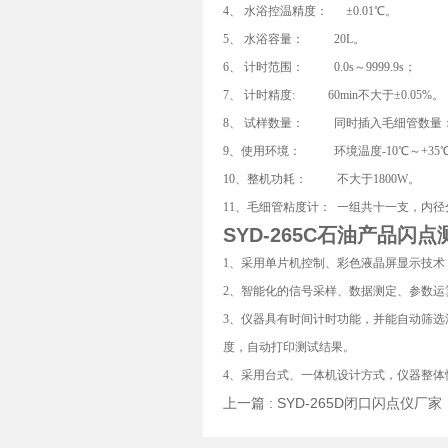
4、 水浴控温精度： ±0.01℃。
5、 水浴容量： 20L。
6、 计时范围： 0.0s～9999.9s；
7、 计时精度: 60min不大于±0.05%。
8、 试样数量： 同时插入毛细管数量
9、使用环境： 环境温度-10℃～+35℃
10、整机功耗： 不大于1800W。
11、毛细管粘度计： 一组共十一支，内径分别为0.4
SYD-265C
石油产品闪点
1、采用单片机控制、彩色液晶屏显示技术
2、智能化的信号采样、数据测定、参数
3、仪器具有时间计时功能，并能自动筛
度，自动打印测试结果。
4、采用台式、一体机设计方式，仪器整体
上一篇 :
SYD-265D闭口闪点仪厂家