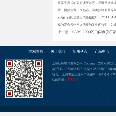
仪器采用式的固态调压装置，用调整旋钮调
置、搅拌装置、加热器、温度控制装置等
石油产品闪点测定仪是根据GB/T261A
成的混合气体与火焰接触发生闪火时，为该
上一篇 :
HABS-2000闭口闪点仪厂
网站首页
关于我们
新闻动态
产品中心
上海旺徐电气有限公司 Copyright 2017-2018
QQ号码：359845197 邮 箱：359845197@qq
地 址：上海市宝山区水产西路680弄4号楼509
总访问量：
378288