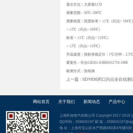
显示方法：大屏幕LCD
测量范围：30℃~200℃
测量精度：国度标准 < ±1℃（闪点< 104℃
< ±2℃（闪点> 104℃）
标准 < ±1℃（闪点< 110℃）
< ±2℃（闪点> 110℃）
升温速度：按标准规定分：1℃/分钟，2.5℃
重复性：符合GB261-83和ISO2719-1988
检测方式：热电偶
上一篇 :
SDY836闭口闪点全自动
网站首页
关于我们
新闻动态
产品中心
上海旺徐电气有限公司 Copyright 2017-2018
QQ号码：359845197 邮 箱：359845197@qq
地 址：上海市宝山区水产西路680弄4号楼509