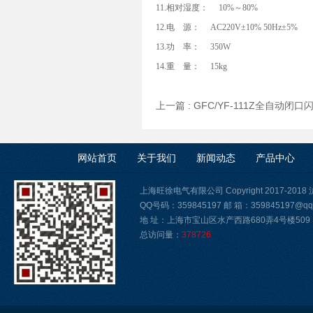
11.相对湿度： 10%～80%
12.电 源： AC220V±10% 50Hz±5%
13.功 率： 350W
14.重 量： 15kg
上一篇 :
GFC/YF-111Z全自动闭
网站首页
关于我们
新闻动态
产品中心
上海旺徐电气有限公司 Copyright 2017-2018
QQ号码：359845197 邮 箱：359845197@qq
地 址：上海市宝山区水产西路680弄4号楼509
总访问量：
378726