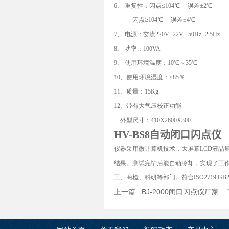
6、 重复性：闪点≤104℃ 误差±2℃
闪点≥104℃ 误差±4℃
7、 电源：交流220V±22V 50Hz±2.5Hz
8、 功率：100VA
9、 使用环境温度：10℃～35℃
10、使用环境湿度：≤85％
11、质量：15Kg
12、带有大气压校正功能.
外型尺寸：410X2600X300
HV-BS8自动闭口闪点仪
仪器采用微计算机技术，大屏幕LCD液晶
结果。测试完毕后能自动冷却，实现了工
工、商检、科研等部门。符合ISO2719,GB
上一篇 :
BJ-2000闭口闪点仪厂家
下