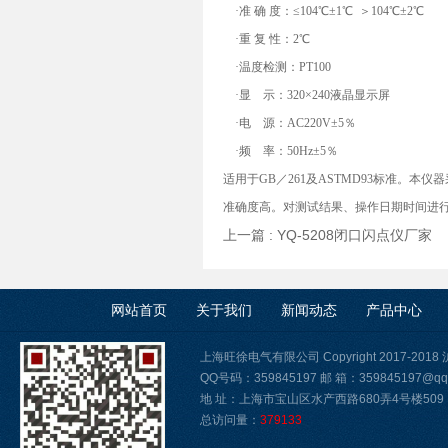
·准 确 度：≤104℃±1℃ ＞104℃±2℃
·重 复 性：2℃
·温度检测：PT100
·显 示：320×240液晶显示屏
·电 源：AC220V±5％
·频 率：50Hz±5％
适用于GB／261及ASTMD93标准。
准确度高。对测试结果、操作日期时间进
上一篇 :
YQ-5208闭口闪点仪厂家
下
网站首页
关于我们
新闻动态
产品中心
上海旺徐电气有限公司 Copyright 2017-2018
QQ号码：359845197 邮 箱：359845197@qq
地 址：上海市宝山区水产西路680弄4号楼509
总访问量：
379133