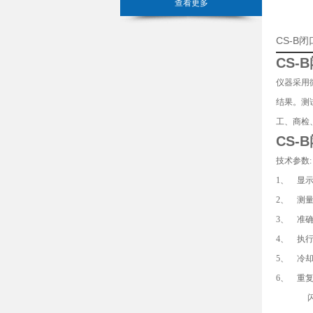
查看更多
CS-B
CS-
仪器采用
结果。测
工、商检、
CS-
技术参数:
1、 显
2、 测量
3、 准确度
4、 执行标准
5、 冷
6、 重复
闪点≥1