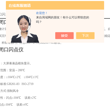
欢迎您！
闭口闪点仪厂家的详细资料：
来自局域网的朋友！有什么可以帮助您的
B闭口闪点仪
吗？
微计算机技术，大屏幕LCD液晶显示。仪器按标准方法升温、自动升降、自动通气、
试完毕后能自动冷却，实现了工作过程全自动化。具有测量准确，重复性好，性能稳
科研等部门。符合ISO—2719,GB261—83标准。
B闭口闪点仪
示：大屏幕液晶模块显示。
范围：室温～200℃
：≥104℃±2℃ ≤104℃±1℃
:GB261-83 ISO-2719
却方式:强制风冷
性：闪点≤104℃ 误差±2℃
04℃ 误差±4℃