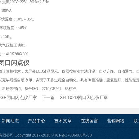
交流220V±22V 50Hz±2.5Hz
100VA
环境温度：10℃～35℃
用环境湿度：≤85％
：15Kg
大气压校正功能.
410X260X300
B闭口闪点仪
微计算机技术，大屏幕LCD液晶显示。仪器按标准方法升温、自动升降、自动通气、
试完毕后能自动冷却，实现了工作过程全自动化。具有测量准确，重复性好，性能稳
科研等部门。符合ISO—2719,GB261—83标准。
:
GF闭口闪点仪厂家
下一篇 :
XH-102D闭口闪点仪厂家
新闻动态
产品中心
技术文章
在线留言
营销网络
联
司 Copyright 2017-2018
沪ICP备17006008号-33