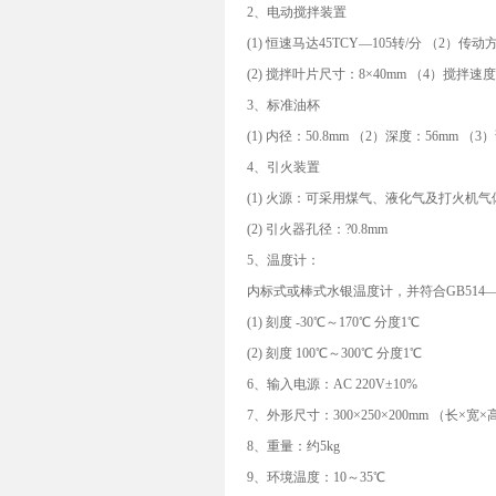
2、电动搅拌装置
(1) 恒速马达45TCY—105转/分 （2）传
(2) 搅拌叶片尺寸：8×40mm （4）搅拌速度：
3、标准油杯
(1) 内径：50.8mm （2）深度：56mm （
4、引火装置
(1) 火源：可采用煤气、液化气及打火机气
(2) 引火器孔径：?0.8mm
5、温度计：
内标式或棒式水银温度计，并符合GB514—
(1) 刻度 -30℃～170℃ 分度1℃
(2) 刻度 100℃～300℃ 分度1℃
6、输入电源：AC 220V±10%
7、外形尺寸：300×250×200mm （长×宽×
8、重量：约5kg
9、环境温度：10～35℃