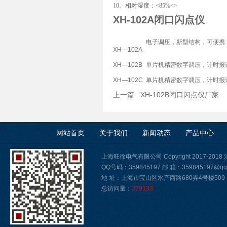
10、相对湿度：<85%<>
XH-102A闭口闪点仪
电子调压，新型结构，可便携
XH—102A
XH—102B
单片机精密数字调压，计时报
XH—102C
单片机精密数字调压，计时报
上一篇 :
XH-102B闭口闪点仪厂家
下
网站首页
关于我们
新闻动态
产品中心
上海旺徐电气有限公司 Copyright 2017-2018
QQ号码：359845197 邮 箱：359845197@qq
地 址：上海市宝山区水产西路680弄4号楼509
总访问量：
379133