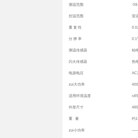
测温范围
-5
控温范围
室温
重 复 性
0.
分 辨 率
0.
测温传感器
铂电
闪火传感器
热
电源电压
AC
zui大功率
40
适用环境温度
≤8
外形尺寸
48
重 量
约1
zui小功率
—