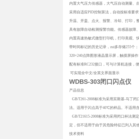
内置大气压力传感器，大气压自动测量、
采用自适应PID控制算法，自动按标准要
升温、开盖、点火、报警、冷却、打印，
具有故障自动检测报警功能。传感器故障
内置高速热敏式微型打印机，打印美观、
带时间标记的历史记录，zui多存储255个；
320×240点阵图形液晶显示屏，触摸屏
配有标准RC232接口，可与计算机连接，
可实现全中文/全英文界面显示
WDBS-303闭口闪点仪
产品信息
GB/T261-2008标准为采用宾斯基
法。适用于闪点高于40℃的样品。不适用
GB/T21615-2008标准为采用闭
定，但不适用于由于其危险特征已列入其他
技术资料