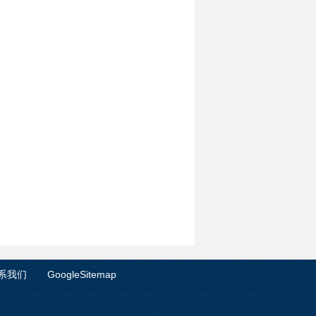
系我们
GoogleSitemap