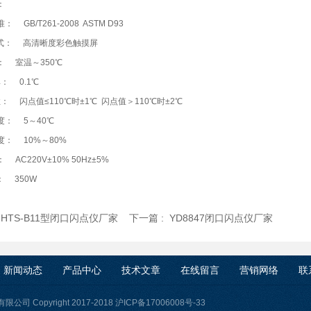
：
 GB/T261-2008 ASTM D93
式： 高清晰度彩色触摸屏
： 室温～350℃
率： 0.1℃
性： 闪点值≤110℃时±1℃ 闪点值＞110℃时±2℃
度： 5～40℃
度： 10%～80%
AC220V±10% 50Hz±5%
 350W
:
HTS-B11型闭口闪点仪厂家
下一篇 :
YD8847闭口闪点仪厂家
新闻动态
产品中心
技术文章
在线留言
营销网络
联
司 Copyright 2017-2018
沪ICP备17006008号-33