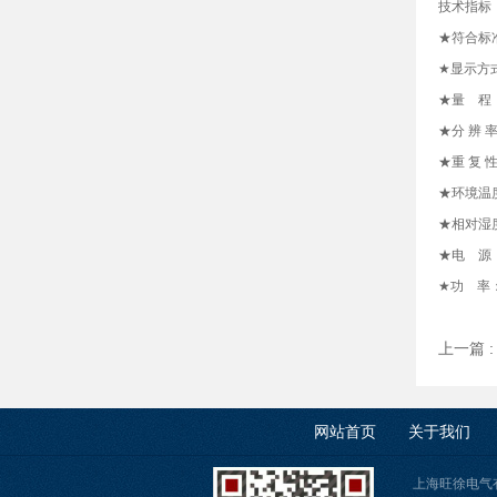
技术指标
★符合标准：
★显示方
★量 程
★分 辨 
★重 复 
★环境温
★相对湿
★电 源： 
★功 率：
上一篇 
网站首页
关于我们
上海旺徐电气有限公