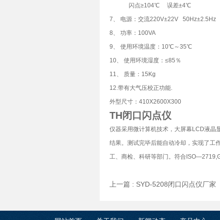
闪点≥104℃ 误差±4℃
7、 电源：交流220V±22V 50Hz±2.5Hz
8、 功率：100VA
9、 使用环境温度：10℃～35℃
10、 使用环境湿度：≤85％
11、 质量：15Kg
12.带有大气压校正功能.
外型尺寸：410X2600X300
TH闭口闪点仪
仪器采用微计算机技术，大屏幕LCD液晶
结果。测试完毕后能自动冷却，实现了工
工、商检、科研等部门。符合ISO—2719,G
上一篇 :
SYD-5208闭口闪点仪厂家