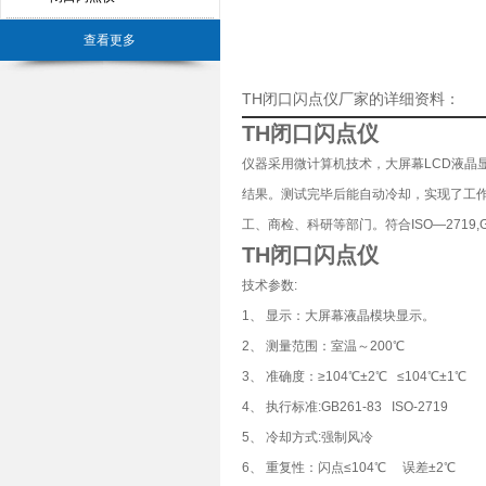
查看更多
TH闭口闪点仪厂家的详细资料：
TH闭口闪点仪
仪器采用微计算机技术，大屏幕LCD液晶
结果。测试完毕后能自动冷却，实现了工
工、商检、科研等部门。符合ISO—2719,G
TH闭口闪点仪
技术参数:
1、 显示：大屏幕液晶模块显示。
2、 测量范围：室温～200℃
3、 准确度：≥104℃±2℃ ≤104℃±1℃
4、 执行标准:GB261-83 ISO-2719
5、 冷却方式:强制风冷
6、 重复性：闪点≤104℃ 误差±2℃