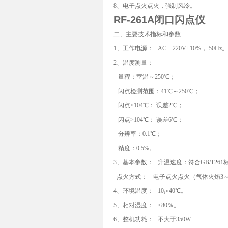
8、电子点火点火，强制风冷。
RF-261A闭口闪点仪
二、主要技术指标和参数
1、工作电源： AC 220V±10%， 50Hz。
2、温度测量：
量程：室温～250℃；
闪点检测范围：41℃～250℃；
闪点≤104℃： 误差2℃；
闪点>104℃： 误差6℃；
分辨率：0.1℃；
精度：0.5%。
3、基本参数： 升温速度：符合GB/T261
点火方式： 电子点火点火
（气体火焰3
4、环境温度： 10¡«40℃。
5、相对湿度： ≤80％。
6、整机功耗： 不大于350W