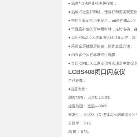
● 温度*自动停止检测并报警；
● 热敏式微型打印机，使得打印更美观更
● 带时间标记的历史纪录，zui多存储255
● 带温度补偿的百年历时钟，走时准确，
● 采用320x240大屏幕图形LCD显示屏
● 采用全屏触摸屏按键，操作直观方便；
● 内置多个执行标准可供选择。
● 全自动闭口闪点测定仪可实现全中文/全
LCBS408闭口闪点仪
产品参数：
●温度测量：
测温范围：-59.9℃-299.9℃
控温范围： 室温—300℃
重复性： 0.025X（X-连续两次测试结果
分辨率： 0.1℃
精 度： 0.5%