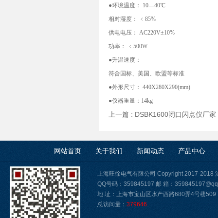
●环境温度： 10—40℃
相对湿度： ﹤85%
供电电压： AC220V±10%
功率： ﹤500W
●升温速度：
符合国标、美国、欧盟等标准
●外形尺寸： 440X280X290(mm)
●仪器重量：14kg
上一篇 :
DSBK1600闭口闪点仪厂家
网站首页
关于我们
新闻动态
产品中心
上海旺徐电气有限公司 Copyright 2017-2018
QQ号码：359845197 邮 箱：359845197@qq
地 址：上海市宝山区水产西路680弄4号楼509
总访问量：
379646