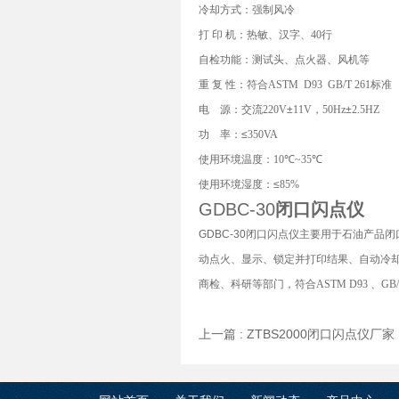
冷却方式：强制风冷
打
印
机：热敏、汉字、
40
行
自检功能：测试头、点火器、风机等
重
复
性：符合
ASTM D93 GB/T 261
标准
电
源：交流
220V
±
11V
，
50Hz
±
2.5HZ
功
率：≤
350VA
使用环境温度：
10
℃
~35
℃
使用环境湿度：≤
85%
GDBC-30
闭口闪点仪
GDBC-30闭口闪点仪主要用于石油产
动点火、显示、锁定并打印结果、自动冷
商检、科研等部门，符合
ASTM D93
、
GB/
上一篇 :
ZTBS2000闭口闪点仪厂家