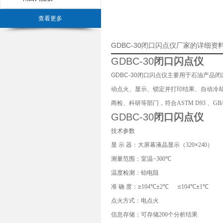
查看更多
GDBC-30闭口闪点仪厂家的详细资
GDBC-30
闭口闪点仪
GDBC-30闭口闪点仪主要用于石油产
动点火、显示、锁定并打印结果、自动冷
商检、科研等部门，符合
ASTM D93
、
GB/
GDBC-30
闭口闪点仪
技术参数
显
示
器：大屏幕液晶显示（
320
×
240
）
测量范围：室温
~300
℃
温度检测：铂电阻
准
确
度：≥
104
℃±
2
℃
≤
104
℃±
1
℃
点火方式：电点火
信息存储：可存储
200
个分析结果