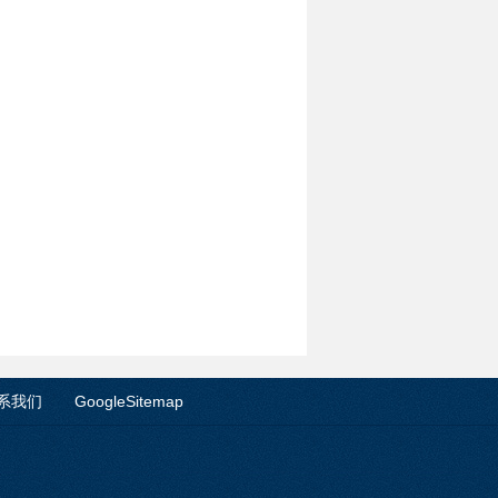
系我们
GoogleSitemap