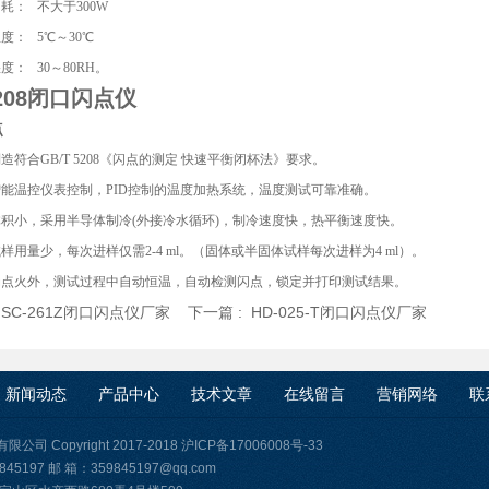
耗： 不大于300W
度： 5℃～30℃
度： 30～80RH。
5208闭口闪点仪
点
造符合GB/T 5208《闪点的测定 快速平衡闭杯法》要求。
智能温控仪表控制，PID控制的温度加热系统，温度测试可靠准确。
体积小，采用半导体制冷(外接冷水循环)，制冷速度快，热平衡速度快。
样用量少，每次进样仅需2-4 ml。（固体或半固体试样每次进样为4 ml）。
动点火外，测试过程中自动恒温，自动检测闪点，锁定并打印测试结果。
:
SC-261Z闭口闪点仪厂家
下一篇 :
HD-025-T闭口闪点仪厂家
新闻动态
产品中心
技术文章
在线留言
营销网络
联
司 Copyright 2017-2018
沪ICP备17006008号-33
45197 邮 箱：359845197@qq.com