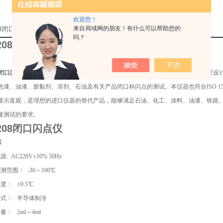
欢迎您！
208闭口闪点仪厂家的详细资料：
来自局域网的朋友！有什么可以帮助您的
吗？
5208闭口闪点仪
08闭口闪点仪
是按照国家标准GB/T 5208《闪点的测定 快速平衡闭杯法》规定的要求设
漆、油漆、胶黏剂、溶剂、石油及有关产品闭口杯闪点的测试。本仪器也符合ISO 1523
显示直观，是理想的进口仪器的替代产品，能够满足石油、化工、涂料、油漆、铁路、
速测试的要求。
5208闭口闪点仪
标
: AC220V±10% 50Hz
测范围： -30～100℃
度： ±0.5℃
方式： 半导体制冷
量： 2ml～4ml