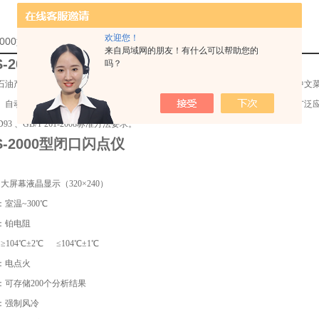
欢迎您！
-2000型闭口闪点仪厂家的详细资料：
来自局域网的朋友！有什么可以帮助您的
S-2000型闭口闪点仪
吗？
石油产品闭口闪点值的测定，仪器采用微计算机技术，大屏幕LCD液晶显示器，中文
、自动冷却等功能，具有测量准确、重复性好、性稳定可靠，操作简单的优点。广泛
D93 、GB/T 261-2008标准方法要求。
S-2000型闭口闪点仪
：大屏幕液晶显示（320×240）
室温~300℃
：铂电阻
≥104℃±2℃ ≤104℃±1℃
：电点火
：可存储200个分析结果
：强制风冷