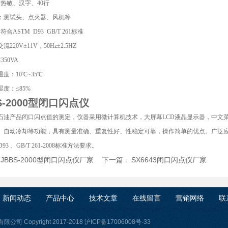
：热敏、汉字、40行
：测试头、点火器、风机等
符合ASTM D93 GB/T 261标准
220V±11V，50Hz±2.5HZ
350VA
度：10℃~35℃
度：≤85%
S-2000型闭口闪点仪
石油产品闭口闪点值的测定，仪器采用微计算机技术，大屏幕LCD液晶显示器，中文
、自动冷却等功能，具有测量准确、重复性好、性稳定可靠，操作简单的优点。广泛
D93 、GB/T 261-2008标准方法要求。
:
JBBS-2000型闭口闪点仪厂家
下一篇 :
SX6643闭口闪点仪厂家
新闻动态
产品中心
技术文章
在线留言
营销网络
联
司 Copyright 2017-2018
沪ICP备17006008号-33