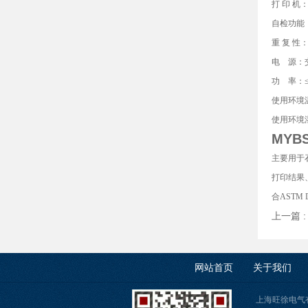
打 印 机
自检功能
重 复 性：
电 源：交流
功 率：≤
使用环境温
使用环境湿
MYB
主要用于
打印结果
合ASTM 
上一篇 
网站首页
关于我们
上海旺徐电气有限公