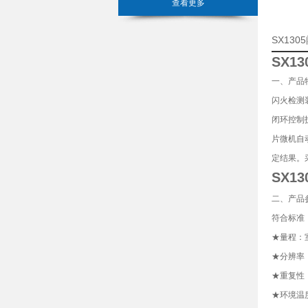
查看更多
SX13
SX1
一、产品
闪火检测
闭环控制
片微机自
定结果。
SX1
二、产品
符合标准：GB
★量程：室
★分辨率：
★重复性：
★环境温度