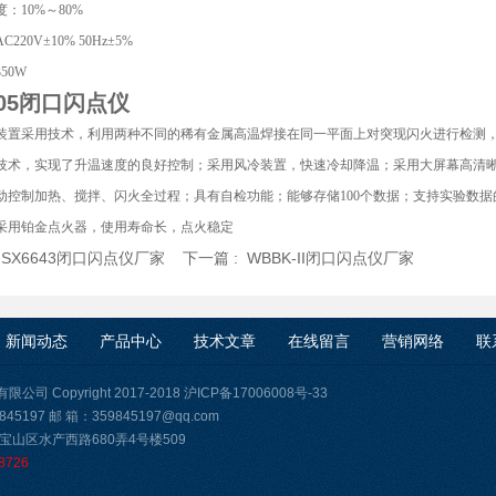
：10%～80%
220V±10% 50Hz±5%
50W
305闭口闪点仪
装置采用技术，利用两种不同的稀有金属高温焊接在同一平面上对突现闪火进行检测
技术，实现了升温速度的良好控制；采用风冷装置，快速冷却降温；采用大屏幕高清晰
动控制加热、搅拌、闪火全过程；具有自检功能；能够存储100个数据；支持实验数
采用铂金点火器，使用寿命长，点火稳定
:
SX6643闭口闪点仪厂家
下一篇 :
WBBK-II闭口闪点仪厂家
新闻动态
产品中心
技术文章
在线留言
营销网络
联
司 Copyright 2017-2018
沪ICP备17006008号-33
45197 邮 箱：359845197@qq.com
宝山区水产西路680弄4号楼509
8726