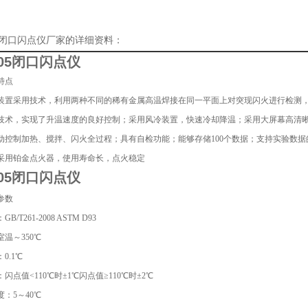
05闭口闪点仪厂家的详细资料：
305闭口闪点仪
特点
装置采用技术，利用两种不同的稀有金属高温焊接在同一平面上对突现闪火进行检测
技术，实现了升温速度的良好控制；采用风冷装置，快速冷却降温；采用大屏幕高清晰
动控制加热、搅拌、闪火全过程；具有自检功能；能够存储100个数据；支持实验数
采用铂金点火器，使用寿命长，点火稳定
305闭口闪点仪
参数
/T261-2008 ASTM D93
温～350℃
0.1℃
闪点值<110℃时±1℃闪点值≥110℃时±2℃
：5～40℃