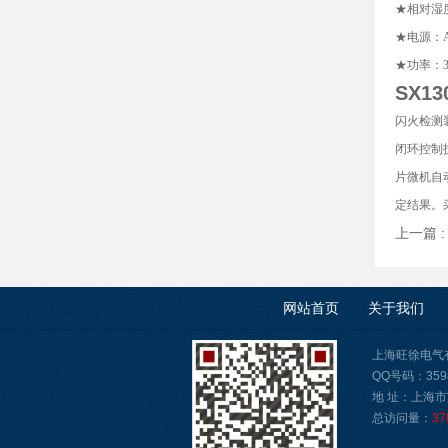
★相对湿度
★电源：AC
★功率：3
SX1
闪火检测
闭环控制
片微机自
定结果。
上一篇 
网站首页
关于我们
上海旺徐电气有限公
QQ号码：3598
地 址：上海市
总访问量：
37