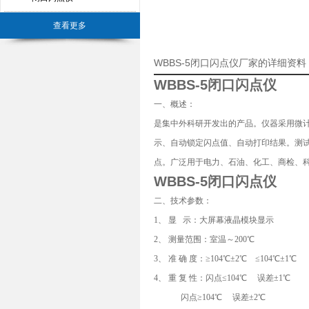
查看更多
WBBS-5闭口闪点仪厂家的详细资料
WBBS-5闭口闪点仪
一、概述：
是集中外科研开发出的产品。仪器采用微计
示、自动锁定闪点值、自动打印结果。测
点。广泛用于电力、石油、化工、商检、科研等部
WBBS-5闭口闪点仪
二、技术参数：
1、 显 示：大屏幕液晶模块显示
2、 测量范围：室温～200℃
3、 准 确 度：≥104℃±2℃ ≤104℃±1℃
4、 重 复 性：闪点≤104℃ 误差±1℃
闪点≥104℃ 误差±2℃