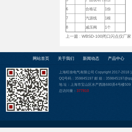
6
合格证
1份
7
汽源线
1根
8
减压阀
1个
上一篇 :
WBSD-100闭口闪点仪厂家
网站首页
关于我们
新闻动态
产品中心
上海旺徐电气有限公司 Copyright 2017-2018
QQ号码：359845197 邮 箱：359845197@qq
地 址：上海市宝山区水产西路680弄4号楼509
总访问量：
377810