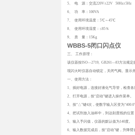
5、 电 源：交流220V±22V 50Hz±5Hz
6、 功 率：100VA
7、 使用环境温度：5℃～45℃
8、 使用环境湿度：≤85％
9、 质 量：15Kg
WBBS-5闭口闪点仪
三、 工作原理：
该仪器按ISO—2719, GB261—8
现闪火时仪器自动锁定，关闭气阀。显示
一、使用方法：
1、插好电源，连接好液化气导管，检查各
2、打开电源，按“启动”键进入操作菜单。
3、按“△”键4次，使数字输入区变为“40
4、把试剂放入油杯中，到达刻度线的位置
5、输入予闪值，仪器的默认值为140度。
6、输入数据完成后，按“启动”键，升降臂