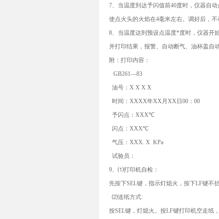
7、当温度到达予闪值前40度时，仪器自
使点火头的火焰在4毫米左右。调好后，不
8、当温度达到预设点温度*度时，仪器开
并打印结果，报警、自动断气、油杯盖自动
附：打印内容：
GB261—83
油号：X X X X
时间：XXXX年XX月XX日00：00
予闪点：XXX℃
闪点：XXX℃
气压：XXX. X KPa
试验员：
9、⑴打印机自检：
先按下SEL键，指示灯熄火，按下LF键不
⑵送纸方式:
按SEL键，灯熄火。按LF键打印机空走纸