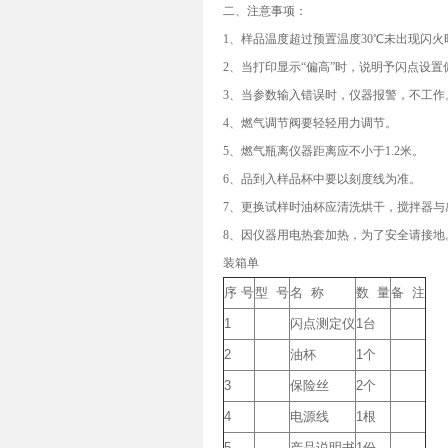
二、注意事项：
1、样品温度超过预置温度30℃未出现闪
2、当打印显示“偏高”时，说明予闪点设
3、当参数输入错误时，仪器报警，不工作
4、燃气调节阀要轻轻用力调节。
5、燃气瓶离仪器距离应不小于1.2米。
6、品到入样品杯中要以刻度线为准。
7、更换试样时油杯应清洗烘干，搅拌器与
8、因仪器用电热套加热，为了安全请接地
装箱单
序 号
型 号
名 称
数 量
备 注
1
闪点测定仪
1台
2
油杯
1个
3
保险丝
2个
4
电源线
1根
5
产品说明书
1份