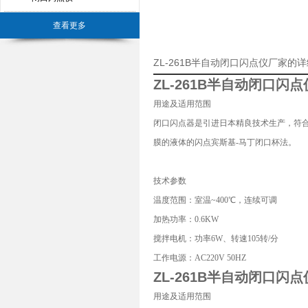
查看更多
ZL-261B半自动闭口闪点仪厂家的
ZL-261B
半自动
闭口闪点
用途及适用范围
闭口闪点器是引进日本精良技术生产，符合G
膜的液体的闪点宾斯基-马丁闭口杯法。
技术参数
温度范围：室温~400℃，连续可调
加热功率：0.6KW
搅拌电机：功率6W、转速105转/分
工作电源：AC220V 50HZ
ZL-261B
半自动闭口闪点
用途及适用范围