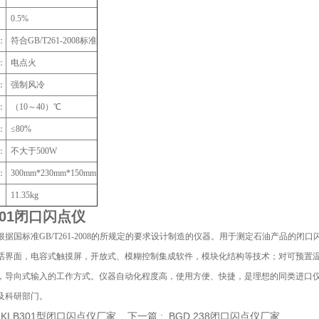
：
0.5%
：
符合GB/T261-2008标准
：
电点火
：
强制风冷
：
（10～40）℃
：
≤80%
：
不大于500W
：
300mm*230mm*150mm
：
11.35kg
301闭口闪点仪
根据国标准GB/T261-2008的所规定的要求设计制造的仪器。用于测定石油产品的
话界面，电容式触摸屏，开放式、模糊控制集成软件，模块化结构等技术；对可预置
，导向式输入的工作方式。仪器自动化程度高，使用方便、快捷，是理想的同类进口
及科研部门。
:
KLB301型闭口闪点仪厂家
下一篇 :
BGD 238闭口闪点仪厂家