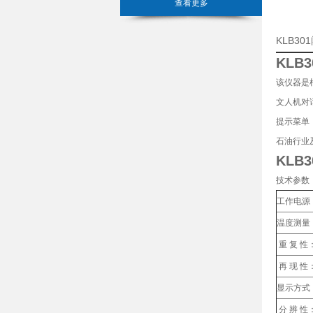
查看更多
KLB3
KLB
该仪器是
文人机对
提示菜单
石油行业
KLB
技术参数
工作电源
温度测量
重 复 性
再 现 性
显示方式
分 辨 性