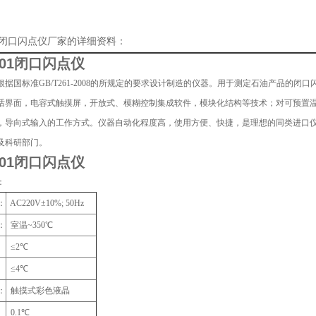
01闭口闪点仪厂家的详细资料：
301闭口闪点仪
根据国标准GB/T261-2008的所规定的要求设计制造的仪器。用于测定石油产品的
话界面，电容式触摸屏，开放式、模糊控制集成软件，模块化结构等技术；对可预置
，导向式输入的工作方式。仪器自动化程度高，使用方便、快捷，是理想的同类进口
及科研部门。
301闭口闪点仪
：
：
AC220V±10%; 50Hz
：
室温~350℃
：
≤2℃
：
≤4℃
：
触摸式彩色液晶
：
0.1℃