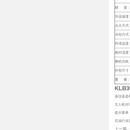
精 度
升温速度
点火方式
冷却方式
环境温度
相对湿度
整机功耗
外型尺寸
重 量
KLB
该仪器是
文人机对
提示菜单
石油行业
上一篇 