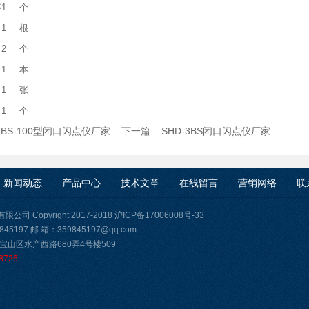
杯
1
个
1
根
2
个
1
本
1
张
1
个
:
BS-100型闭口闪点仪厂家
下一篇 :
SHD-3BS闭口闪点仪厂家
新闻动态
产品中心
技术文章
在线留言
营销网络
联
司 Copyright 2017-2018
沪ICP备17006008号-33
45197 邮 箱：359845197@qq.com
宝山区水产西路680弄4号楼509
8726