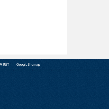
系我们
GoogleSitemap