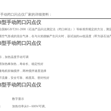
8型手动闭口闪点仪厂家的详细资料：
-8型手动闭口闪点仪
合国标GB/T261-2008《石油产品闪点测定法（闭口杯法）》等标准所规定的方法
围空气形成的混合气体，在与火焰接触产生闪火时，该试油的zui低温度（即为该石油
-8型手动闭口闪点仪
显示，加热温度手动可调
采用加热棒加热，寿命长、稳定性好
恒速电机软轴搅拌，两种搅拌速度选择
调节流量，安全可靠、精度高、密封性好
-8型手动闭口闪点仪
数字显示
：
加热功率从0～600W可调。