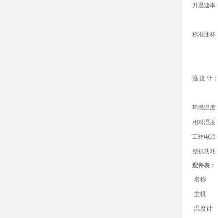
升温速率
标准油杯
温 度 计
环境温度
相对湿度
工作电源
整机功耗
配件表：
名称
主机
温度计