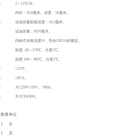
：
1～12℃/分。
内径：50.8毫米。深度：56毫米。
：
试油容量刻线深度：34.2毫米。
试油容量：约70毫升。
内标式水银温度计，符合GB514的规定。
：
刻度 -30～170℃，分度1℃。
刻度 100～300℃，分度1℃。
：
≤35℃。
：
≤85％。
：
AC220V±10%， 50Hz。
：
不大于650W。
数量
单位
1
台
1
支