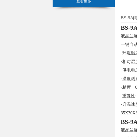
查看更多
BS-9
BS-
液晶兰
一键自
·环境温
·相对湿
·供电电压
·温度测量
·精度：0
·重复性
·升温速
35X30
BS-
液晶兰