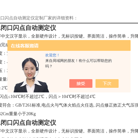
A闭口闪点自动测定仪定制厂家的详细资料：
9A闭口闪点自动测定仪
屏中文汉字显示，全新硬件设计，无标识按键。界面简洁，操作简单，升
动完成整个实验过程完适应自动化实验室要求。
度：室温-40℃,
欢迎您！
来自局域网的朋友！有什么可以帮助您的
度：小于80%RH
吗？
：220±5%,50HZ，功率小于350W,
量程：0-240℃,
.2℃,分辨率0.1℃
:闪点≤104℃时不超过2℃，闪点＞104℃时不超过4℃
度符合：GB/T261标准,电点火与气体火焰点火任选,.闪点修正效正大气压
X32Cm重量小于20Kg
9A闭口闪点自动测定仪
屏中文汉字显示，全新硬件设计，无标识按键。界面简洁，操作简单，升