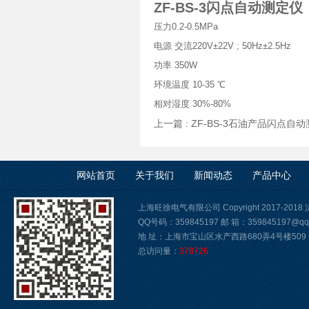
ZF-BS-3闪点自动测定仪
压力0.2-0.5MPa
电源 交流220V±22V ; 50Hz±2.5Hz
功率 350W
环境温度 10-35 ℃
相对湿度 30%-80%
上一篇 :
ZF-BS-3石油产品闪点自
网站首页
关于我们
新闻动态
产品中心
上海旺徐电气有限公司 Copyright 2017-2018
QQ号码：359845197 邮 箱：359845197@qq
地 址：上海市宝山区水产西路680弄4号楼509
总访问量：
378726