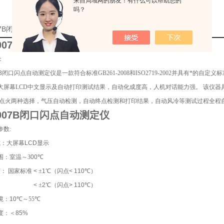
来自局域网的朋友！有什么可以帮助您的
吗？
007B闭口闪点自动测定仪厂家的详细资料：
2007B闭口闪点自动测定仪
：
07B闭口闪点自动测定仪
是一款符合标准
GB261-2008
和
ISO2719-2002
并具有*的自定义
大屏幕LCD中文显示及自动打印测试结果，自动化成度高，人机对话能力强。 该仪
气点火两种选择，气压自动检测，自动终点检测和打印结果，自动风冷等测试过程全程
2007B闭口闪点自动测定仪
参数:
式：大屏幕
LCD
显示
围：
室温
～3
00
℃
度：
国家标准
<
±
1
℃
（闪点
< 110
℃
）
<
±
2
℃
（闪点
> 110
℃
）
境：
10
℃～55
℃
度：＜
85%