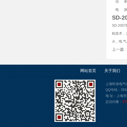
功
电
SD-
SD-20
机技术，
火，电.
上一篇 
网站首页
关于我们
上海旺徐电气有限公
QQ号码：3598
地 址：上海市
总访问量：
37