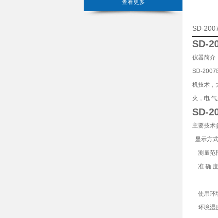
查看更多
SD-2
SD-
仪器简介
SD-20
机技术，
火，电.
SD-
主要技术
显示
方
测量范
准
确
使用环
环境湿