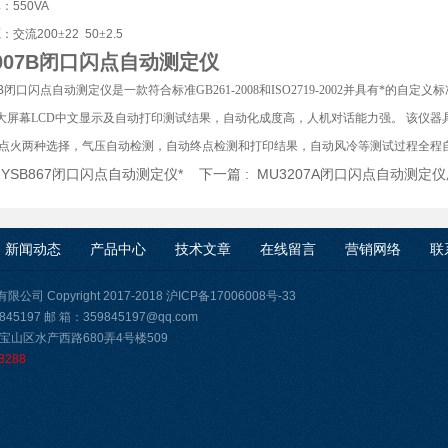
率：
550VA
源：交流
200
±
22 50
±
2.5
2007B闭口闪点自动测定仪
07B闭口闪点自动测定仪
是一款符合标准
GB261-2008
和
ISO2719-2002
并具有*的自定义
大屏幕LCD中文显示及自动打印测试结果，自动化成度高，人机对话能力强。 该仪
气点火两种选择，气压自动检测，自动终点检测和打印结果，自动风冷等测试过程全程
:
YSB867闭口闪点自动测定仪*
下一篇 :
MU3207A闭口闪点自动测定
新闻动态
产品中心
技术文章
在线留言
营销网络
联
司 Copyright 2017-2018
沪ICP备17006008号-33
45197 邮 箱：359845197@qq.com
宝山区水产西路680弄4号楼509
8288