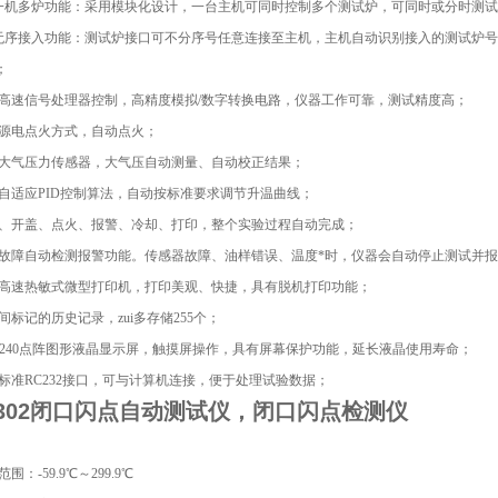
一机多炉功能：采用模块化设计，一台主机可同时控制多个测试炉，可同时或分时测
无序接入功能：测试炉接口可不分序号任意连接至主机，主机自动识别接入的测试炉
；
高速信号处理器控制，高精度模拟/数字转换电路，仪器工作可靠，测试精度高；
源电点火方式，自动点火；
大气压力传感器，大气压自动测量、自动校正结果；
自适应PID控制算法，自动按标准要求调节升温曲线；
、开盖、点火、报警、冷却、打印，整个实验过程自动完成；
故障自动检测报警功能。传感器故障、油样错误、温度*时，仪器会自动停止测试并
高速热敏式微型打印机，打印美观、快捷，具有脱机打印功能；
标记的历史记录，zui多存储255个；
0×240点阵图形液晶显示屏，触摸屏操作，具有屏幕保护功能，延长液晶使用寿命；
标准RC232接口，可与计算机连接，便于处理试验数据；
S302闭口闪点自动测试仪，闭口闪点检测仪
：-59.9℃～299.9℃