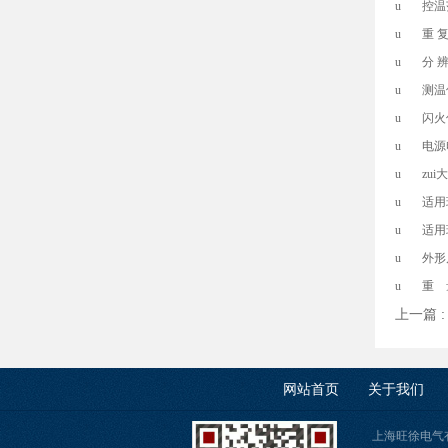
u 控温范
u 重 复
u 分 辨
u 测温传
u 闪火
u 电源电压
u zui
u 适用环
u 适用环
u 外形尺寸
u 重 量
上一篇 
网站首页
关于我们
上海旺徐电气有限公