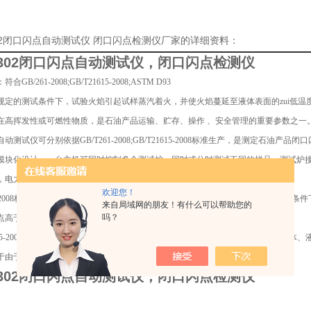
302闭口闪点自动测试仪 闭口闪点检测仪厂家的详细资料：
S302闭口闪点自动测试仪，闭口闪点检测仪
GB/261-2008;GB/T21615-2008;ASTM D93
规定的测试条件下，试验火焰引起试样蒸汽着火，并使火焰蔓延至液体表面的zui低
在高挥发性或可燃性物质，是石油产品运输、贮存、操作 、安全管理的重要参数之一
动测试仪可分别依据GB/T261-2008;GB/T21615-2008标准生产，是测定石油
模块化设计，一台主机可同时控制多个测试炉，同时或分时测试不同的样品，测试炉
，电力，石油行业及科研部门等。
欢迎您！
261-2008标准为采用宾斯基-马丁闭口杯法测定可燃液体、带悬浮颗粒的液体及在试验
来自局域网的朋友！有什么可以帮助您的
吗？
点高于40℃的样品。不适用含水油漆或含高挥发性材料的液体。
21615-2008标准为采用闭口杯法测定危险品及易燃液体闪点的方法。适用于易燃的液
于由于其危险特征已列入其他类别的液体，其闭杯试验闪点等于或低于60℃。
S302闭口闪点自动测试仪，闭口闪点检测仪