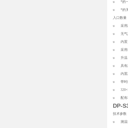
u *的
u *的
入口数量
u 采用
u 无气
u 内置
u 采用
u 升温
u 具有
u 内置
u 带时间
u 32
u 配有
DP-
技术参数
u 测温范围