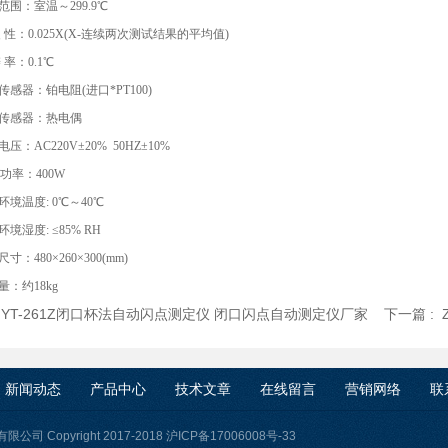
围：室温～299.9℃
 性：0.025X(X-连续两次测试结果的平均值)
 率：0.1℃
感器：铂电阻(进口*PT100)
传感器：热电偶
：AC220V±20% 50HZ±10%
大功率：400W
境温度: 0℃～40℃
境湿度: ≤85% RH
：480×260×300(mm)
：约18kg
:
YT-261Z闭口杯法自动闪点测定仪 闭口闪点自动测定仪厂家
下一篇 :
新闻动态
产品中心
技术文章
在线留言
营销网络
联
司 Copyright 2017-2018
沪ICP备17006008号-33