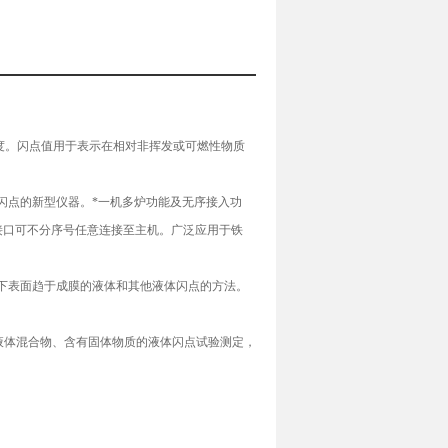
温度。闪点值用于表示在相对非挥发或可燃性物质
。
产品闭口闪点的新型仪器。*一机多炉功能及无序接入功
接口可不分序号任意连接至主机。广泛应用于铁
条件下表面趋于成膜的液体和其他液体闪点的方法。
体、液体混合物、含有固体物质的液体闪点试验测定，