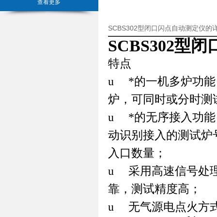
查看更多
SCBS302型闭口闪点自动测定仪的
SCBS302型
特点
u
*的一机多炉功能
炉，可同时
或
分时
测
u
*的无序接入功
动识别接入的测试炉
入口数量；
u
采用高速信号处
靠，测试精度高；
u
无气源电点火方