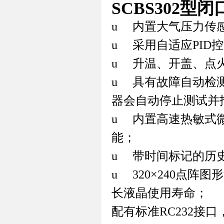
SCBS302型
u
内置大气压力传
u
采用自适应PID
u
升温
、开盖、点
u
具有故障自动检
器会自动停止测试并
u
内置高速
热敏式
能；
u
带时间标记的历史
u
320×240
点阵图形
长液晶使用寿命；
配有标准RC232接