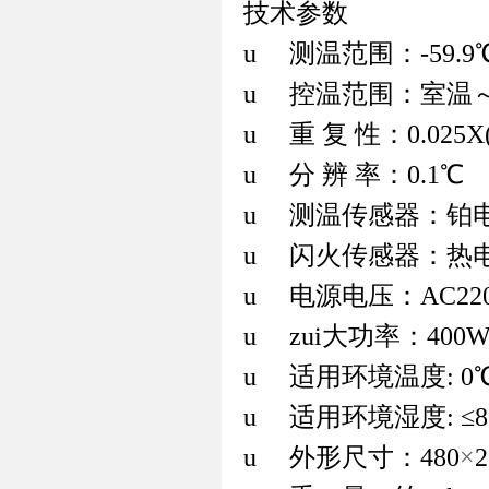
技术参数
u
测温范围：-59.9℃
u
控温范围：室温～2
u
重 复 性：0.02
u
分 辨 率：0.1℃
u
测温传感器：铂电阻
u
闪火传感器：热
u
电源电压：AC220V
u
zui大
功率：400
u
适用环境温度: 0
u
适用环境湿度: ≤8
u
外形尺寸：480
×
2