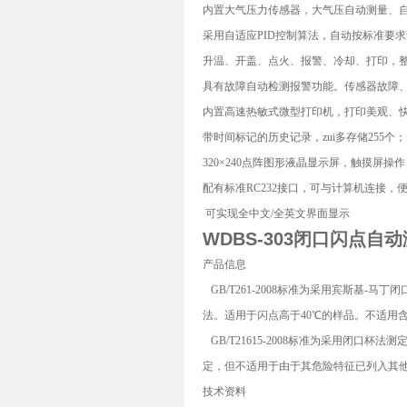
内置大气压力传感器，大气压自动测量、
采用自适应PID控制算法，自动按标准要
升温、开盖、点火、报警、冷却、打印，
具有故障自动检测报警功能。传感器故障
内置高速热敏式微型打印机，打印美观、
带时间标记的历史记录，zui多存储255个；
320×240点阵图形液晶显示屏，触摸屏
配有标准RC232接口，可与计算机连接，
可实现全中文/全英文界面显示
WDBS-303
闭口闪点自动
产品信息
GB/T261-2008标准为采用宾斯基
法。适用于闪点高于40℃的样品。不适用
GB/T21615-2008标准为采用闭
定，但不适用于由于其危险特征已列入其他
技术资料