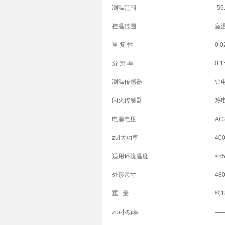
测温范围
-5
控温范围
室温
重 复 性
0.
分 辨 率
0.
测温传感器
铂电
闪火传感器
热
电源电压
AC
zui大功率
40
适用环境温度
≤8
外形尺寸
48
重 量
约1
zui小功率
—