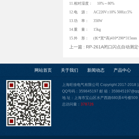
11.相对湿度： 10%～80%
12.电 源： AC220V±10% 50Hz±5%
13.功 率： 350W
14.重 量： 15kg
15.外 形： (长*宽*高)410*290*315mm
上一篇 :
RP-261A闭口闪点自动测
网站首页
关于我们
新闻动态
产品中心
上海旺徐电气有限公司 Copyright 2017-2018
QQ号码：359845197 邮 箱：359845197@qq
地 址：上海市宝山区水产西路680弄4号楼509
总访问量：
378726