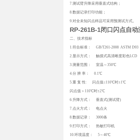
7.测试臂升降采用垂直式结构；
8.数据记录打印功能；
9.对全未知闪点样品可采用预测试方式。
RP-261B-1
闭口闪点自动
二、技术指标
1.符合标准： GB/T261-2008 ASTM D93
2.显示方式： 触摸式高清晰度彩色LCD
3.测量范围： 室温～350℃
4.分 辨 率： 0.1℃
5.重 复 性: 闪点值≤110℃时±1℃
闪点值＞110℃时±2℃
6.升降方式： 垂直式(测试臂)
7.点火方式： 电点火
8.数据记录： 3000条
9.打印方式： 热敏打印机
10.环境温度： 5～40℃