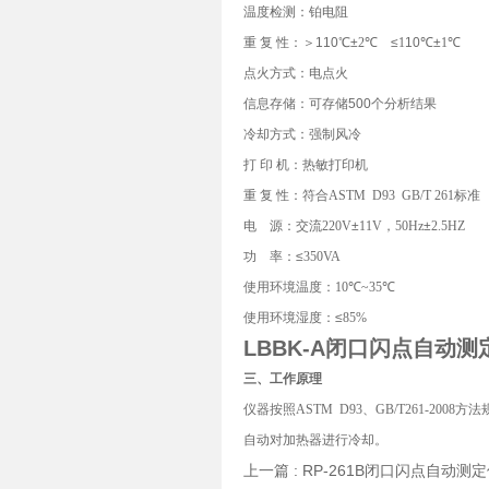
温度检测：铂电阻
重 复 性：＞110℃±
2
℃
≤
1
10℃±
1
℃
点火方式：电点火
信息存储：可存储500个分析结果
冷却方式：强制风冷
打
印
机：热敏打印机
重
复
性：符合
ASTM D93 GB/T 261
标准
电
源：交流
220V
±
11V
，
50Hz
±
2.5HZ
功
率：≤
350VA
使用环境温度：
10
℃
~35
℃
使用环境湿度：≤
85%
LBBK-A闭口闪点自动测
三、工作原理
仪器按照
ASTM D93
、
GB/T261-2008
方法
自动对加热器进行冷却。
上一篇 :
RP-261B闭口闪点自动测