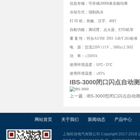
信息存储：可存储20000条实验结果
冷却方式：强制风冷
打 印 机：热敏、汉字、40行
自检功能：测试臂、点火器、打印机等
重 复 性：符合ASTM D93 GB/T 261标准
电 源：交流220V±11V，50Hz±2.5HZ
功 率：≤350VA
使用环境温度：10℃~35℃
使用环境湿度：≤85%
IBS-3000闭口闪点自动
上一篇 :
IBS-3000型闭口闪点自动
网站首页
关于我们
新闻动态
产品中心
上海旺徐电气有限公司 Copyright 2017-2018