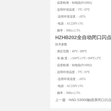
·
温度检测：铂电阻
(Pt100Ω)
·
适用环境温度：
5℃~35℃
·
适用环境湿度：
≤85%
·
电源：
AC220V±5%
·
频率：
50Hz±2.5%
HZHB202
全自动闭口闪
技术参数
·
测定范围：
40℃~300℃
·
准 确 度：
≤104℃±1℃>104℃±2℃
·
温度检测：铂电阻
(Pt100Ω)
·
适用环境温度：
5℃~35℃
·
适用环境湿度：
≤85%
·
电源：
AC220V±5%
·
频率：
50Hz±2.5%
上一篇 :
HAD-S3000触摸屏闭口