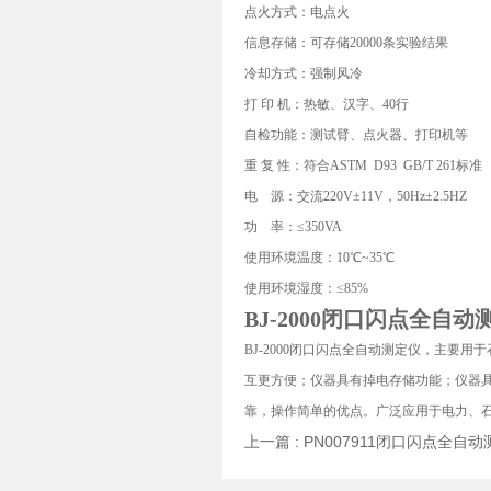
点火方式：电点火
信息存储：可存储20000条实验结果
冷却方式：强制风冷
打 印 机：热敏、汉字、40行
自检功能：测试臂、点火器、打印机等
重 复 性：符合ASTM D93 GB/T 261标准
电 源：交流220V±11V，50Hz±2.5HZ
功 率：≤350VA
使用环境温度：10℃~35℃
使用环境湿度：≤85%
BJ-2000闭口闪点全自动
BJ-2000闭口闪点全自动测定仪，主要
互更方便；仪器具有掉电存储功能；仪器
靠，操作简单的优点。广泛应用于电力、石油、化
上一篇 :
PN007911闭口闪点全自